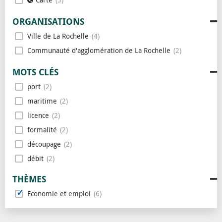
ORGANISATIONS
Ville de La Rochelle
4
Communauté d'agglomération de La Rochelle
2
MOTS CLÉS
port
2
maritime
2
licence
2
formalité
2
découpage
2
débit
2
demande
2
THÈMES
boisson
2
Economie et emploi
6
bateau
2
autorisation
2