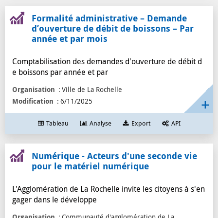
alcool
2
Formalité administrative – Demande
administratif
2
d’ouverture de débit de boissons – Par
téléphone
1
année et par mois
transport
1
Comptabilisation des demandes d'ouverture de débit d
smartphone
1
e boissons par année et par
réutilisation
1
Organisation
Ville de La Rochelle
réparation
1
Modification
6/11/2025
recyclage
1
pêche
1
Tableau
Analyse
Export
API
pc
1
ordinateur
1
Numérique - Acteurs d'une seconde vie
numérique
1
pour le matériel numérique
mer
1
L'Agglomération de La Rochelle invite les citoyens à s'en
matériel
1
gager dans le développe
imprimante
1
Organisation
Communauté d'agglomération de La