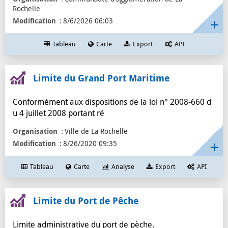
emploi
1
Rochelle
effectifs_salaries
1
Modification
8/6/2026 06:03
communes
1
Tableau
Carte
Export
API
commerce
1
catégorie
1
Limite du Grand Port Maritime
Conformément aux dispositions de la loi n° 2008-660 d
u 4 juillet 2008 portant ré
Organisation
Ville de La Rochelle
Modification
8/26/2020 09:35
Tableau
Carte
Analyse
Export
API
Limite du Port de Pêche
Limite administrative du port de pèche.