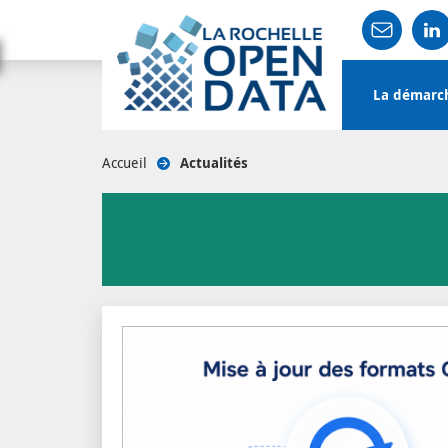
Main
La démarc
navigation
User
Accueil
/
Actualités
account
menu