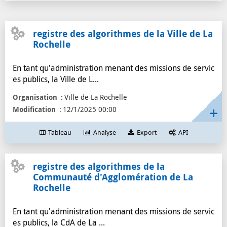
copieur
1
cartouche
1
registre des algorithmes de la Ville de La
Catalogue
1
Rochelle
portail
1
En tant qu'administration menant des missions de servic
open data
1
es publics, la Ville de L...
données
1
La Rochelle
1
Organisation
Ville de La Rochelle
Modification
12/1/2025 00:00
Tableau
Analyse
Export
API
registre des algorithmes de la
Communauté d'Agglomération de La
Rochelle
En tant qu'administration menant des missions de servic
es publics, la CdA de La ...