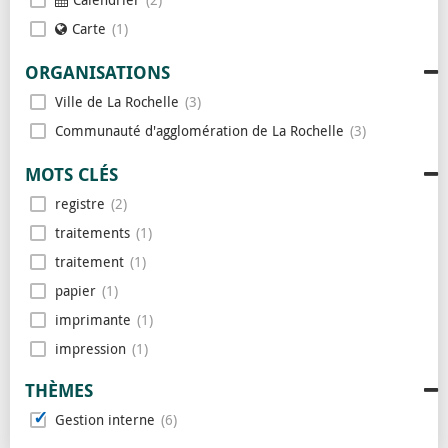
Carte
1
ORGANISATIONS
Ville de La Rochelle
3
Communauté d'agglomération de La Rochelle
3
MOTS CLÉS
registre
2
traitements
1
traitement
1
papier
1
imprimante
1
impression
1
encre
1
THÈMES
données personnelles
1
Gestion interne
6
données peronnelles
1