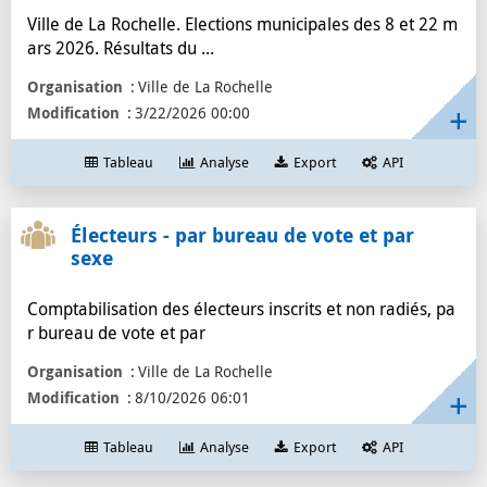
législative
4
Ville de La Rochelle. Elections municipales des 8 et 22 m
ars 2026. Résultats du ...
année
4
Election
4
Organisation
Ville de La Rochelle
Modification
3/22/2026 00:00
2021
4
couple
3
Tableau
Analyse
Export
API
conseil municipal
3
compte
3
Électeurs - par bureau de vote et par
comptabilisation
3
sexe
activité
3
parlement
3
Comptabilisation des électeurs inscrits et non radiés, pa
r bureau de vote et par
Organisation
Ville de La Rochelle
Modification
8/10/2026 06:01
Tableau
Analyse
Export
API