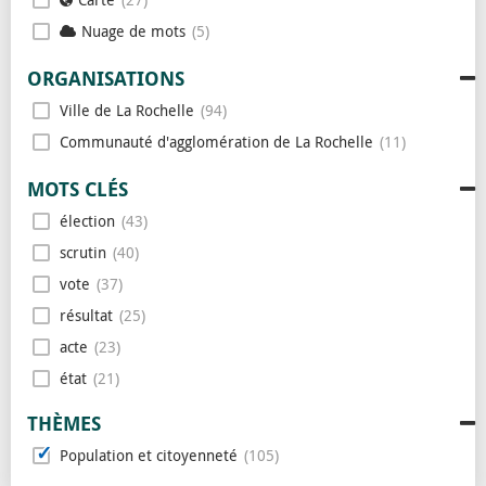
Nuage de mots
5
ORGANISATIONS
Ville de La Rochelle
94
Communauté d'agglomération de La Rochelle
11
MOTS CLÉS
élection
43
scrutin
40
vote
37
résultat
25
acte
23
état
21
civil
21
THÈMES
population
19
Population et citoyenneté
105
recensement
16