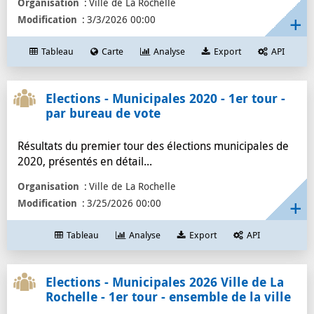
Organisation
municipal
6
Ville de La Rochelle
Modification
3/3/2026 00:00
député
6
département
6
Tableau
Carte
Analyse
Export
API
défunt
6
concession
6
Elections - Municipales 2020 - 1er tour -
cimetière
6
par bureau de vote
administratif
6
Résultats du premier tour des élections municipales de
profession
5
2020, présentés en détail...
circonscription
5
canton
5
Organisation
Ville de La Rochelle
Modification
3/25/2026 00:00
bureaux-de-vote
5
député
5
Tableau
Analyse
Export
API
assemblée
5
élections
4
Elections - Municipales 2026 Ville de La
région
4
Rochelle - 1er tour - ensemble de la ville
présidentielle
4