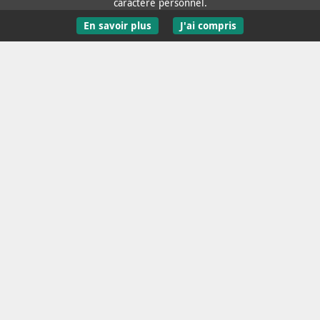
caractère personnel.
En savoir plus
J'ai compris
Contact / Aide
Mentions Légales
Données personnelles
Accessibilité : non conforme
Recevoir l'infolettre
Plan du site
La Rochelle est membre de l’association
OpenData France