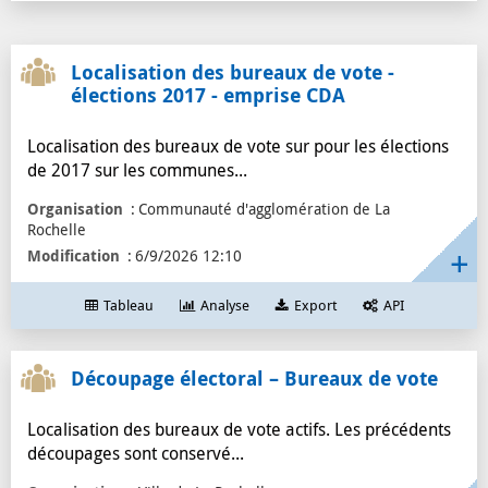
insee
16
habitant
16
Localisation des bureaux de vote -
dénombrement
16
élections 2017 - emprise CDA
conseil
15
Localisation des bureaux de vote sur pour les élections
décès
13
de 2017 sur les communes...
naissance
12
tour
11
Organisation
Communauté d'agglomération de La
Rochelle
découpage
11
Modification
6/9/2026 12:10
mairie
9
bureau
8
Tableau
Analyse
Export
API
ville
7
maire
7
Découpage électoral – Bureaux de vote
tombe
6
Localisation des bureaux de vote actifs. Les précédents
république
6
découpages sont conservé...
reconnaissance
6