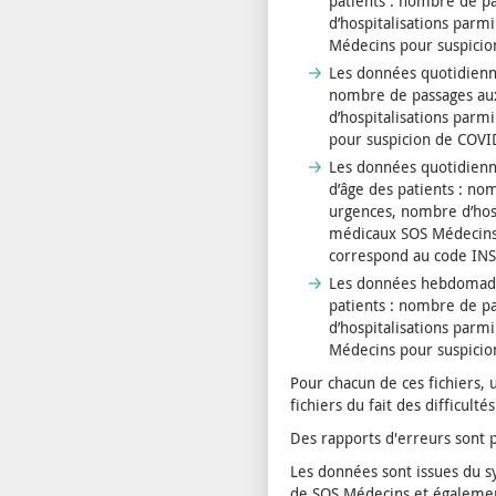
patients : nombre de p
d’hospitalisations parm
Médecins pour suspici
Les données quotidienne
nombre de passages aux
d’hospitalisations par
pour suspicion de COVI
Les données quotidienne
d’âge des patients : n
urgences, nombre d’hos
médicaux SOS Médecins 
correspond au code INS
Les données hebdomadai
patients : nombre de p
d’hospitalisations parm
Médecins pour suspicio
Pour chacun de ces fichiers,
fichiers du fait des difficult
Des rapports d'erreurs sont p
Les données sont issues du s
de SOS Médecins et également