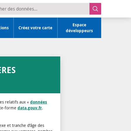
r des données
Espace
tions
Créez votre carte
développeurs
ÈRES
s relatifs aux «
données
ate-forme
data.gouv.fr
.
xe et tranche d’âge des