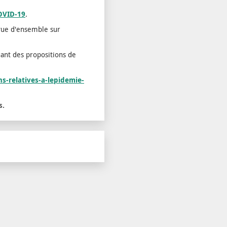
COVID-19
.
vue d'ensemble sur
luant des propositions de
s-relatives-a-lepidemie-
s.