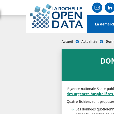
Main
La démarc
navigation
User
Accueil
/
Actualités
/
Donn
account
menu
DON
L’agence nationale Santé pub
des urgences hospitalières
Quatre fichiers sont proposés
Les données quotidienn