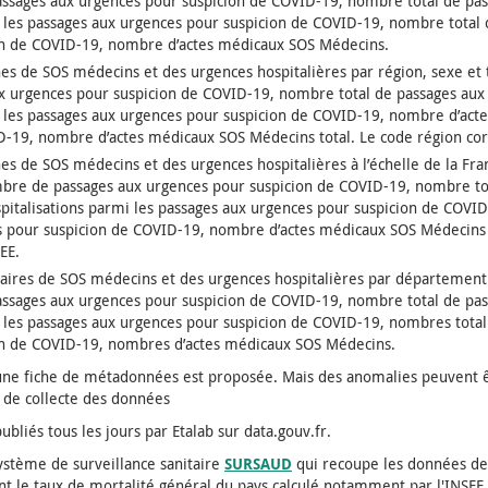
assages aux urgences pour suspicion de COVID-19, nombre total de pa
i les passages aux urgences pour suspicion de COVID-19, nombre total
on de COVID-19, nombre d’actes médicaux SOS Médecins.
s de SOS médecins et des urgences hospitalières par région, sexe et t
 urgences pour suspicion de COVID-19, nombre total de passages au
mi les passages aux urgences pour suspicion de COVID-19, nombre d’ac
D-19, nombre d’actes médicaux SOS Médecins total. Le code région co
s de SOS médecins et des urgences hospitalières à l’échelle de la Fra
ombre de passages aux urgences pour suspicion de COVID-19, nombre to
pitalisations parmi les passages aux urgences pour suspicion de COVI
pour suspicion de COVID-19, nombre d’actes médicaux SOS Médecins t
EE.
res de SOS médecins et des urgences hospitalières par département e
assages aux urgences pour suspicion de COVID-19, nombre total de pa
i les passages aux urgences pour suspicion de COVID-19, nombres tota
n de COVID-19, nombres d’actes médicaux SOS Médecins.
 une fiche de métadonnées est proposée. Mais des anomalies peuvent ê
és de collecte des données
ubliés tous les jours par Etalab sur data.gouv.fr.
ystème de surveillance sanitaire
SURSAUD
qui recoupe les données de
 le taux de mortalité général du pays calculé notamment par l'INSEE.