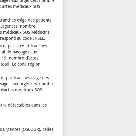
ssages aux urgences, nombre
 d’actes médicaux SOS
ranches d’âge des patients :
x urgences, nombre
tes médicaux SOS Médecins
rrespond au code INSEE.
nce, par sexe et tranches
tal de passages aux
D-19, nombre d’actes
otal. Le code région
t par tranches d’âge des
ssages aux urgences, nombre
l d’actes médicaux SOS
tre détectables dans les
s urgences (OSCOUR), celles