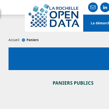
Main
La démarc
navigation
User
Accueil
/
Paniers
account
menu
PANIERS PUBLICS