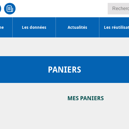
Recherche
he
Les données
Actualités
Les réutilisa
PANIERS
MES PANIERS