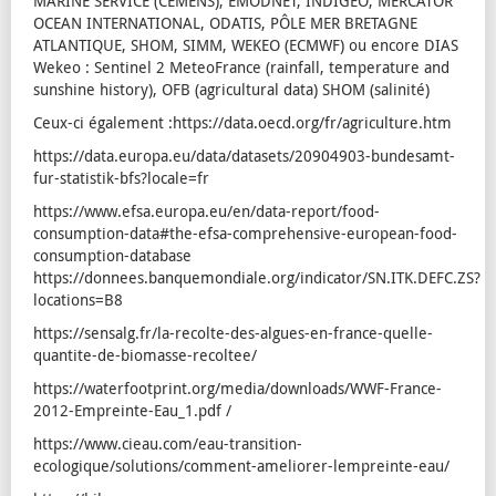
MARINE SERVICE (CEMENS), EMODNET, INDIGEO, MERCATOR
OCEAN INTERNATIONAL, ODATIS, PÔLE MER BRETAGNE
ATLANTIQUE, SHOM, SIMM, WEKEO (ECMWF) ou encore DIAS
Wekeo : Sentinel 2 MeteoFrance (rainfall, temperature and
sunshine history), OFB (agricultural data) SHOM (salinité)
Ceux-ci également :https://data.oecd.org/fr/agriculture.htm
https://data.europa.eu/data/datasets/20904903-bundesamt-
fur-statistik-bfs?locale=fr
https://www.efsa.europa.eu/en/data-report/food-
consumption-data#the-efsa-comprehensive-european-food-
consumption-database
https://donnees.banquemondiale.org/indicator/SN.ITK.DEFC.ZS?
locations=B8
https://sensalg.fr/la-recolte-des-algues-en-france-quelle-
quantite-de-biomasse-recoltee/
https://waterfootprint.org/media/downloads/WWF-France-
2012-Empreinte-Eau_1.pdf /
https://www.cieau.com/eau-transition-
ecologique/solutions/comment-ameliorer-lempreinte-eau/