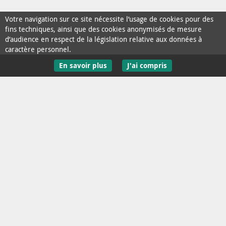
Votre navigation sur ce site nécessite l’usage de cookies pour des
fins techniques, ainsi que des cookies anonymisés de mesure
d’audience en respect de la législation relative aux données à
caractère personnel.
En savoir plus
J'ai compris
Contact / Aide
Mentions Légales
Données personnelles
Accessibilité : non conforme
Recevoir l'infolettre
Plan du site
La Rochelle est membre de l’association
OpenData France