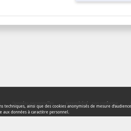
s
Données personnelles
Accessibilité : non conforme
fins techniques, ainsi que des cookies anonymisés de mesure d’audience 
ve aux données à caractère personnel.
La Rochelle est membre de l’association
OpenData France