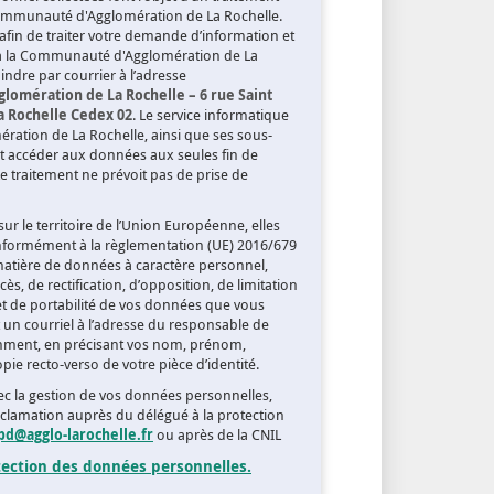
Communauté d'Agglomération de La Rochelle.
afin de traiter votre demande d’information et
à la Communauté d'Agglomération de La
ndre par courrier à l’adresse
omération de La Rochelle – 6 rue Saint
La Rochelle Cedex 02
. Le service informatique
ation de La Rochelle, ainsi que ses sous-
t accéder aux données aux seules fin de
 traitement ne prévoit pas de prise de
ur le territoire de l’Union Européenne, elles
nformément à la règlementation (UE) 2016/679
tière de données à caractère personnel,
ès, de rectification, d’opposition, de limitation
et de portabilité de vos données que vous
un courriel à l’adresse du responsable de
mment, en précisant vos nom, prénom,
pie recto-verso de votre pièce d’identité.
avec la gestion de vos données personnelles,
clamation auprès du délégué à la protection
pd@agglo-larochelle.fr
ou après de la CNIL
otection des données personnelles.