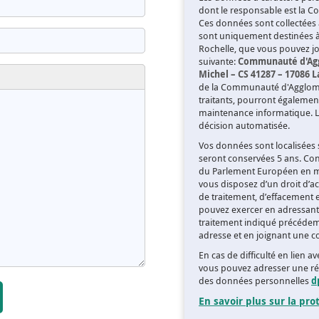
dont le responsable est la 
Ces données sont collectées 
sont uniquement destinées 
Rochelle, que vous pouvez joi
suivante:
Communauté d'Aggl
Michel – CS 41287 – 17086 
de la Communauté d'Agglomér
traitants, pourront égalemen
maintenance informatique. Le
décision automatisée.
Vos données sont localisées s
seront conservées 5 ans. Co
du Parlement Européen en ma
vous disposez d’un droit d’acc
de traitement, d’effacement 
pouvez exercer en adressant 
traitement indiqué précéde
adresse et en joignant une co
En cas de difficulté en lien 
vous pouvez adresser une ré
des données personnelles
d
En savoir plus sur la pr