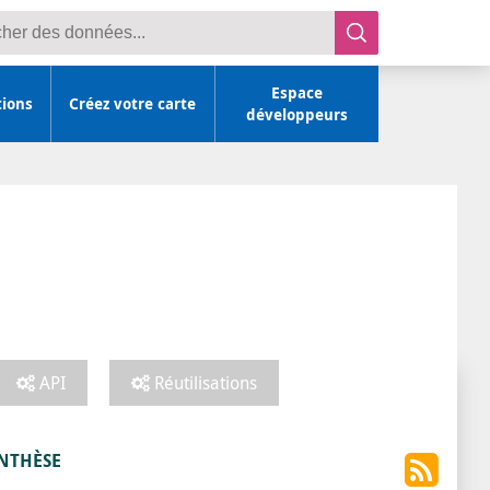
r des données
Espace
tions
Créez votre carte
développeurs
API
Réutilisations
NTHÈSE