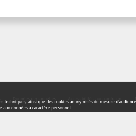
s
Données personnelles
Accessibilité : non conforme
fins techniques, ainsi que des cookies anonymisés de mesure d’audience 
ve aux données à caractère personnel.
La Rochelle est membre de l’association
OpenData France