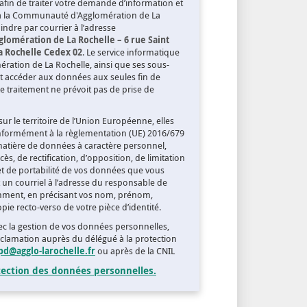
afin de traiter votre demande d’information et
à la Communauté d'Agglomération de La
ndre par courrier à l’adresse
omération de La Rochelle – 6 rue Saint
La Rochelle Cedex 02
. Le service informatique
ation de La Rochelle, ainsi que ses sous-
t accéder aux données aux seules fin de
 traitement ne prévoit pas de prise de
ur le territoire de l’Union Européenne, elles
nformément à la règlementation (UE) 2016/679
tière de données à caractère personnel,
ès, de rectification, d’opposition, de limitation
et de portabilité de vos données que vous
un courriel à l’adresse du responsable de
mment, en précisant vos nom, prénom,
pie recto-verso de votre pièce d’identité.
avec la gestion de vos données personnelles,
clamation auprès du délégué à la protection
pd@agglo-larochelle.fr
ou après de la CNIL
otection des données personnelles.