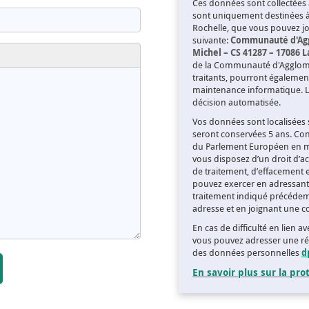
Ces données sont collectées 
sont uniquement destinées 
Rochelle, que vous pouvez joi
suivante:
Communauté d'Aggl
Michel – CS 41287 – 17086 
de la Communauté d'Agglomér
traitants, pourront égalemen
maintenance informatique. Le
décision automatisée.
Vos données sont localisées s
seront conservées 5 ans. Co
du Parlement Européen en ma
vous disposez d’un droit d’acc
de traitement, d’effacement 
pouvez exercer en adressant 
traitement indiqué précéde
adresse et en joignant une co
En cas de difficulté en lien 
vous pouvez adresser une ré
des données personnelles
d
En savoir plus sur la pr