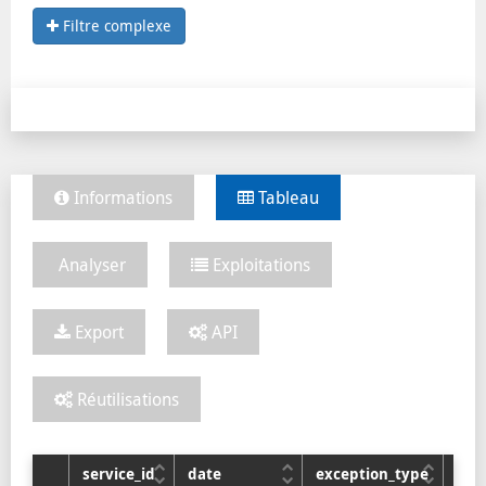
Filtre complexe
1
enregistrement
Informations
Tableau
SERVICE_ID
2
1
Analyser
Exploitations
Export
API
Réutilisations
service_id
date
exception_type